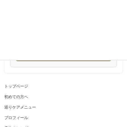
●施術中はお電話に出れない場合がございます。
06-6537-7975
●受付時間 9:00-18:30 [不定休]
ウェブ予約
予約カレンダーから希望されるコースをお選びください。
トップページ
初めての方へ
巡りケアメニュー
プロフィール