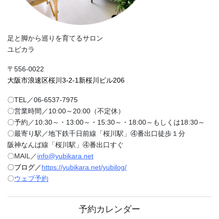
足と脚から巡りを育てるサロン
ユビカラ
〒556-0022
大阪市浪速区桜川3-2-1新桜川ビル206
〇TEL／06-6537-7975
〇営業時間／10:00～20:00（不定休）
〇予約／10:30～・13:00～・15:30～・18:00～もしくは18:30～
〇最寄り駅／地下鉄千日前線「桜川駅」④番出口徒歩１分
阪神なんば線「桜川駅」④番出口すぐ
〇MAIL／
info@yubikara.net
〇ブログ／
https://yubikara.net/yubilog/
〇
ウェブ予約
予約カレンダー