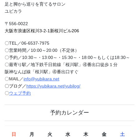
足と脚から巡りを育てるサロン
ユビカラ
〒556-0022
大阪市浪速区桜川3-2-1新桜川ビル206
〇TEL／06-6537-7975
〇営業時間／10:00～20:00（不定休）
〇予約／10:30～・13:00～・15:30～・18:00～もしくは18:30～
〇最寄り駅／地下鉄千日前線「桜川駅」④番出口徒歩１分
阪神なんば線「桜川駅」④番出口すぐ
〇MAIL／
info@yubikara.net
〇ブログ／
https://yubikara.net/yubilog/
〇
ウェブ予約
予約カレンダー
日
月
火
水
木
金
土