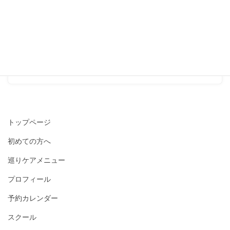
『サロンには、お客さま専用
の「駐輪場」があるので、自
転車で来られる方はご利用く
ださい。』
2016-07-27
トップページ
初めての方へ
巡りケアメニュー
プロフィール
予約カレンダー
スクール