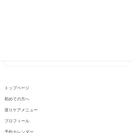
2015-12-19
冷え性
次の記事
『おいしい甘酒は、からだを
あたためてくれますね。』
2015-12-22
トップページ
初めての方へ
巡りケアメニュー
プロフィール
予約カレンダー