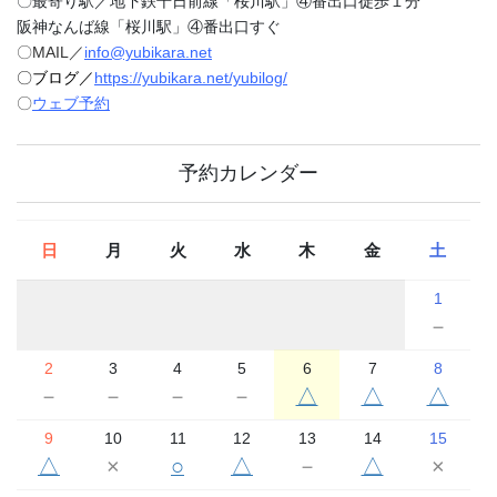
〇最寄り駅／地下鉄千日前線「桜川駅」④番出口徒歩１分
阪神なんば線「桜川駅」④番出口すぐ
〇MAIL／
info@yubikara.net
〇ブログ／
https://yubikara.net/yubilog/
〇
ウェブ予約
予約カレンダー
日
月
火
水
木
金
土
1
－
2
3
4
5
6
7
8
－
－
－
－
△
△
△
9
10
11
12
13
14
15
△
×
○
△
－
△
×