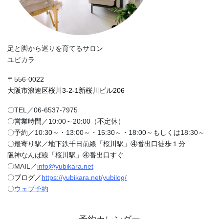
足と脚から巡りを育てるサロン
ユビカラ
〒556-0022
大阪市浪速区桜川3-2-1新桜川ビル206
〇TEL／06-6537-7975
〇営業時間／10:00～20:00（不定休）
〇予約／10:30～・13:00～・15:30～・18:00～もしくは18:30～
〇最寄り駅／地下鉄千日前線「桜川駅」④番出口徒歩１分
阪神なんば線「桜川駅」④番出口すぐ
〇MAIL／
info@yubikara.net
〇ブログ／
https://yubikara.net/yubilog/
〇
ウェブ予約