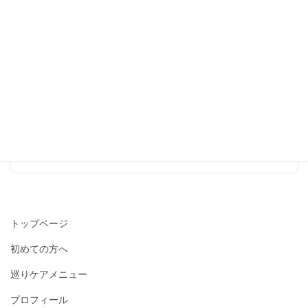
ームセラピストが誕生しまし
た！』
2018-06-14
生理痛・生理不順
次の記事
『ここに来ると、生理がきち
んと来るので助かります』
2018-06-28
トップページ
初めての方へ
巡りケアメニュー
プロフィール