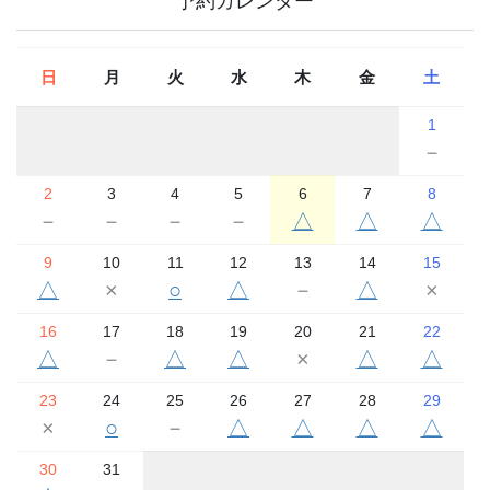
予約カレンダー
日
月
火
水
木
金
土
1
－
2
3
4
5
6
7
8
－
－
－
－
△
△
△
9
10
11
12
13
14
15
△
×
○
△
－
△
×
16
17
18
19
20
21
22
△
－
△
△
×
△
△
23
24
25
26
27
28
29
×
○
－
△
△
△
△
30
31