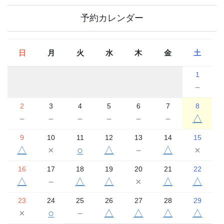
予約カレンダー
日
月
火
水
木
金
土
1
－
2
3
4
5
6
7
8
－
－
－
－
－
－
△
9
10
11
12
13
14
15
△
×
○
△
－
△
×
16
17
18
19
20
21
22
△
－
△
△
×
△
△
23
24
25
26
27
28
29
×
○
－
△
△
△
△