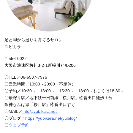
足と脚から巡りを育てるサロン
ユビカラ
〒556-0022
大阪市浪速区桜川3-2-1新桜川ビル206
〇TEL／06-6537-7975
〇営業時間／10:00～20:00（不定休）
〇予約／10:30～・13:00～・15:30～・18:00～もしくは18:30～
〇最寄り駅／地下鉄千日前線「桜川駅」④番出口徒歩１分
阪神なんば線「桜川駅」④番出口すぐ
〇MAIL／
info@yubikara.net
〇ブログ／
https://yubikara.net/yubilog/
〇
ウェブ予約