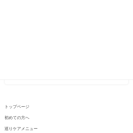
ると元気になります。
2019-03-13
▶お客様の声（詳しく）
次の記事
ずっと通ってくださるお客さ
まから結婚の報告がありまし
た♪
2019-03-31
トップページ
初めての方へ
巡りケアメニュー