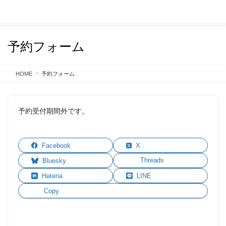
コ
ナ
ン
ビ
テ
ゲ
ン
ー
予約フォーム
ツ
シ
に
ョ
移
ン
HOME
予約フォーム
動
に
移
動
予約受付期間外です。
Facebook
X
Threads
Bluesky
Hatena
LINE
Copy