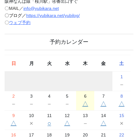
阪神なんば線「桜川駅」④番出口すぐ
〇MAIL／
info@yubikara.net
〇ブログ／
https://yubikara.net/yubilog/
〇
ウェブ予約
予約カレンダー
日
月
火
水
木
金
土
1
－
2
3
4
5
6
7
8
－
－
－
－
△
△
△
9
10
11
12
13
14
15
△
×
○
△
－
△
×
16
17
18
19
20
21
22