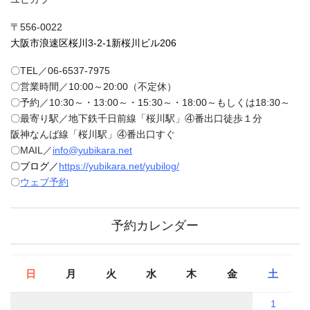
〒556-0022
大阪市浪速区桜川3-2-1新桜川ビル206
〇TEL／06-6537-7975
〇営業時間／10:00～20:00（不定休）
〇予約／10:30～・13:00～・15:30～・18:00～もしくは18:30～
〇最寄り駅／地下鉄千日前線「桜川駅」④番出口徒歩１分
阪神なんば線「桜川駅」④番出口すぐ
〇MAIL／
info@yubikara.net
〇ブログ／
https://yubikara.net/yubilog/
〇
ウェブ予約
予約カレンダー
日
月
火
水
木
金
土
1