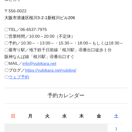
〒556-0022
大阪市浪速区桜川3-2-1新桜川ビル206
〇TEL／06-6537-7975
〇営業時間／10:00～20:00（不定休）
〇予約／10:30～・13:00～・15:30～・18:00～もしくは18:30～
〇最寄り駅／地下鉄千日前線「桜川駅」④番出口徒歩１分
阪神なんば線「桜川駅」④番出口すぐ
〇MAIL／
info@yubikara.net
〇ブログ／
https://yubikara.net/yubilog/
〇
ウェブ予約
予約カレンダー
日
月
火
水
木
金
土
1