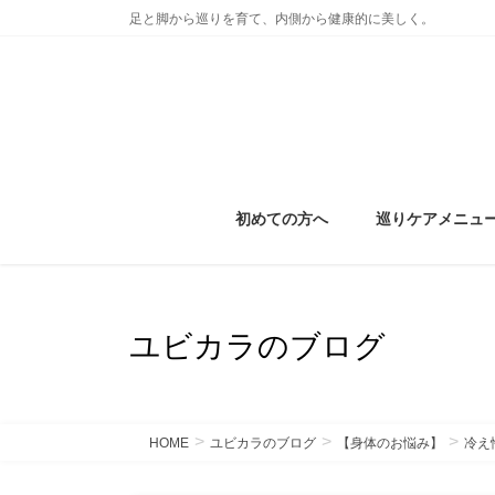
コ
ナ
足と脚から巡りを育て、内側から健康的に美しく。
ン
ビ
テ
ゲ
ン
ー
ツ
シ
に
ョ
移
ン
動
に
初めての方へ
巡りケアメニュ
移
動
ユビカラのブログ
HOME
ユビカラのブログ
【身体のお悩み】
冷え