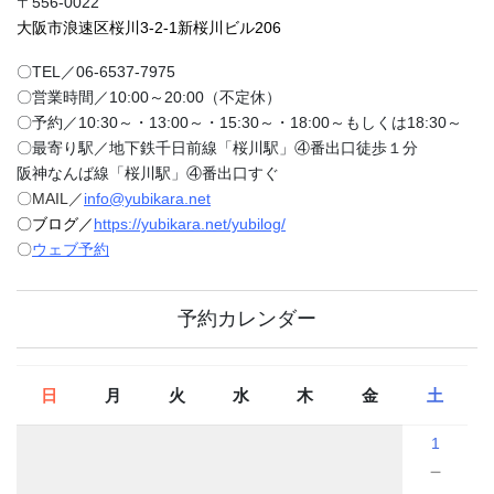
〒556-0022
大阪市浪速区桜川3-2-1新桜川ビル206
〇TEL／06-6537-7975
〇営業時間／10:00～20:00（不定休）
〇予約／10:30～・13:00～・15:30～・18:00～もしくは18:30～
〇最寄り駅／地下鉄千日前線「桜川駅」④番出口徒歩１分
阪神なんば線「桜川駅」④番出口すぐ
〇MAIL／
info@yubikara.net
〇ブログ／
https://yubikara.net/yubilog/
〇
ウェブ予約
予約カレンダー
日
月
火
水
木
金
土
1
－