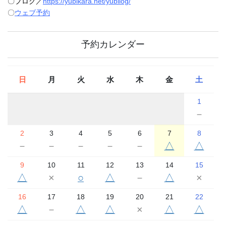
〇ブログ／
https://yubikara.net/yubilog/
〇
ウェブ予約
予約カレンダー
日
月
火
水
木
金
土
1
－
2
3
4
5
6
7
8
－
－
－
－
－
△
△
9
10
11
12
13
14
15
△
×
○
△
－
△
×
16
17
18
19
20
21
22
△
－
△
△
×
△
△