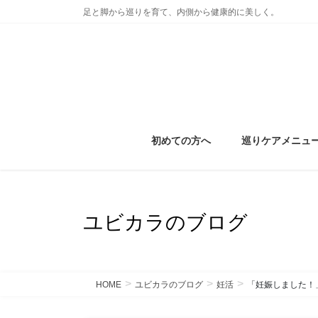
コ
ナ
足と脚から巡りを育て、内側から健康的に美しく。
ン
ビ
テ
ゲ
ン
ー
ツ
シ
に
ョ
移
ン
動
に
初めての方へ
巡りケアメニュ
移
動
ユビカラのブログ
HOME
ユビカラのブログ
妊活
「妊娠しました！