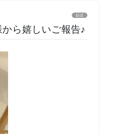
妊活
様から嬉しいご報告♪