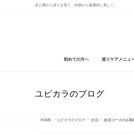
コ
ナ
足と脚から巡りを育て、内側から健康的に美しく。
ン
ビ
テ
ゲ
ン
ー
ツ
シ
に
ョ
移
ン
動
に
初めての方へ
巡りケアメニュ
移
動
ユビカラのブログ
HOME
ユビカラのブログ
妊活
妊活コースのお客