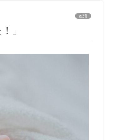
妊活
た！」