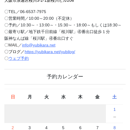
大阪市浪速区桜川3-2-1新桜川ビル206
〇TEL／06-6537-7975
〇営業時間／10:00～20:00（不定休）
〇予約／10:30～・13:00～・15:30～・18:00～もしくは18:30～
〇最寄り駅／地下鉄千日前線「桜川駅」④番出口徒歩１分
阪神なんば線「桜川駅」④番出口すぐ
〇MAIL／
info@yubikara.net
〇ブログ／
https://yubikara.net/yubilog/
〇
ウェブ予約
予約カレンダー
日
月
火
水
木
金
土
1
－
2
3
4
5
6
7
8