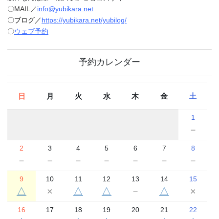
〇MAIL／
info@yubikara.net
〇ブログ／
https://yubikara.net/yubilog/
〇
ウェブ予約
予約カレンダー
日
月
火
水
木
金
土
1
－
2
3
4
5
6
7
8
－
－
－
－
－
－
－
9
10
11
12
13
14
15
△
×
△
△
－
△
×
16
17
18
19
20
21
22