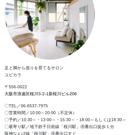
足と脚から巡りを育てるサロン
ユビカラ
〒556-0022
大阪市浪速区桜川3-2-1新桜川ビル206
〇TEL／06-6537-7975
〇営業時間／10:00～20:00（不定休）
〇予約／10:30～・13:00～・15:30～・18:00～もしくは18:30～
〇最寄り駅／地下鉄千日前線「桜川駅」④番出口徒歩１分
阪神なんば線「桜川駅」④番出口すぐ