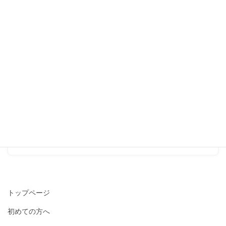
妊活
前の記事
『これから妊活を考えている
方へ。』
2017-07-12
▶お客様の声（詳しく）
次の記事
『リフレクソロジーっていい
ですね♪』
2017-07-19
トップページ
初めての方へ