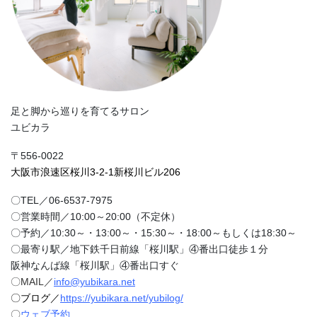
足と脚から巡りを育てるサロン
ユビカラ
〒556-0022
大阪市浪速区桜川3-2-1新桜川ビル206
〇TEL／06-6537-7975
〇営業時間／10:00～20:00（不定休）
〇予約／10:30～・13:00～・15:30～・18:00～もしくは18:30～
〇最寄り駅／地下鉄千日前線「桜川駅」④番出口徒歩１分
阪神なんば線「桜川駅」④番出口すぐ
〇MAIL／
info@yubikara.net
〇ブログ／
https://yubikara.net/yubilog/
〇
ウェブ予約