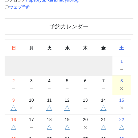
〇
ウェブ予約
予約カレンダー
日
月
火
水
木
金
土
1
－
2
3
4
5
6
7
8
－
－
－
－
－
－
×
9
10
11
12
13
14
15
△
×
△
△
－
△
×
16
17
18
19
20
21
22
△
－
△
△
×
△
△