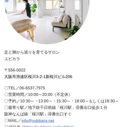
足と脚から巡りを育てるサロン
ユビカラ
〒556-0022
大阪市浪速区桜川3-2-1新桜川ビル206
〇TEL／06-6537-7975
〇営業時間／10:00～20:00（不定休）
〇予約／10:30～・13:00～・15:30～・18:00～もしくは18:30～
〇最寄り駅／地下鉄千日前線「桜川駅」④番出口徒歩１分
阪神なんば線「桜川駅」④番出口すぐ
〇MAIL／
info@yubikara.net
〇ブログ／
https://yubikara.net/yubilog/