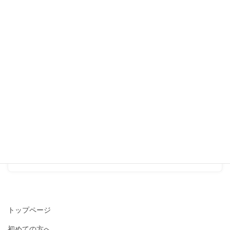
サロンのこと
前の記事
『まっすぐ伸びた足指に戻す
ことが、血流のよいカラダに
つながる。』
2016-07-30
ゆびのばソックス
次の記事
『ゆびのばソックスは、サロ
ンでも販売しています。』
2016-08-08
トップページ
初めての方へ