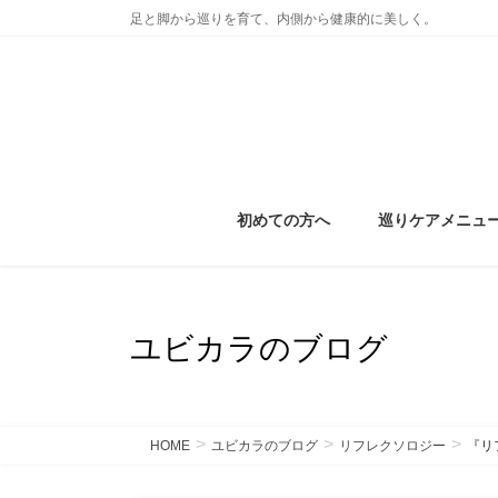
コ
ナ
足と脚から巡りを育て、内側から健康的に美しく。
ン
ビ
テ
ゲ
ン
ー
ツ
シ
に
ョ
移
ン
動
に
初めての方へ
巡りケアメニュ
移
動
ユビカラのブログ
HOME
ユビカラのブログ
リフレクソロジー
『リ