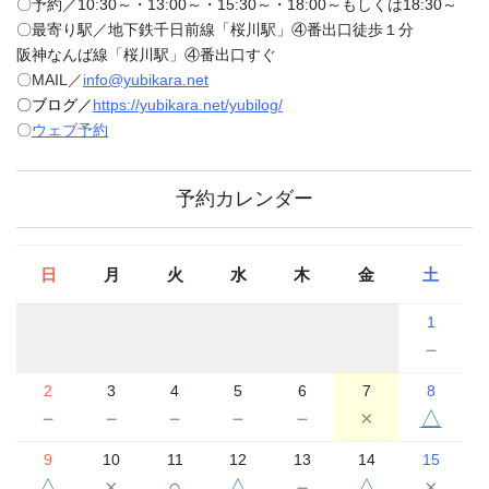
〇予約／10:30～・13:00～・15:30～・18:00～もしくは18:30～
〇最寄り駅／地下鉄千日前線「桜川駅」④番出口徒歩１分
阪神なんば線「桜川駅」④番出口すぐ
〇MAIL／
info@yubikara.net
〇ブログ／
https://yubikara.net/yubilog/
〇
ウェブ予約
予約カレンダー
日
月
火
水
木
金
土
1
－
2
3
4
5
6
7
8
－
－
－
－
－
×
△
9
10
11
12
13
14
15
△
×
○
△
－
△
×