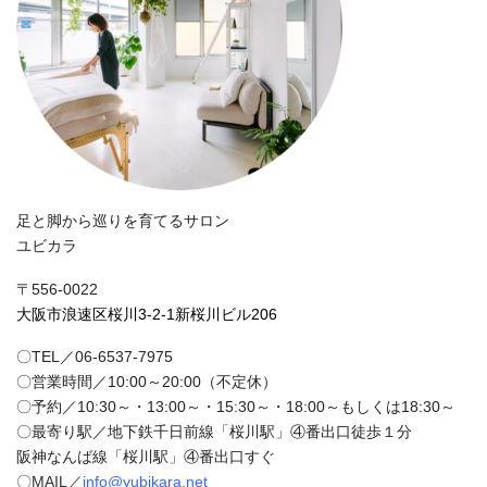
足と脚から巡りを育てるサロン
ユビカラ
〒556-0022
大阪市浪速区桜川3-2-1新桜川ビル206
〇TEL／06-6537-7975
〇営業時間／10:00～20:00（不定休）
〇予約／10:30～・13:00～・15:30～・18:00～もしくは18:30～
〇最寄り駅／地下鉄千日前線「桜川駅」④番出口徒歩１分
阪神なんば線「桜川駅」④番出口すぐ
〇MAIL／
info@yubikara.net