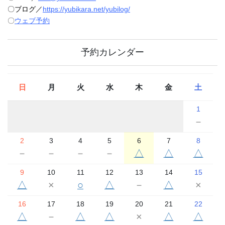
〇ブログ／
https://yubikara.net/yubilog/
〇
ウェブ予約
予約カレンダー
日
月
火
水
木
金
土
1
－
2
3
4
5
6
7
8
－
－
－
－
△
△
△
9
10
11
12
13
14
15
△
×
○
△
－
△
×
16
17
18
19
20
21
22
△
－
△
△
×
△
△