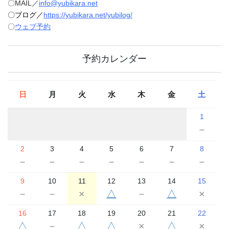
〇MAIL／
info@yubikara.net
〇ブログ／
https://yubikara.net/yubilog/
〇
ウェブ予約
予約カレンダー
日
月
火
水
木
金
土
1
－
2
3
4
5
6
7
8
－
－
－
－
－
－
－
9
10
11
12
13
14
15
－
－
×
△
－
△
×
16
17
18
19
20
21
22
△
－
△
△
×
△
×