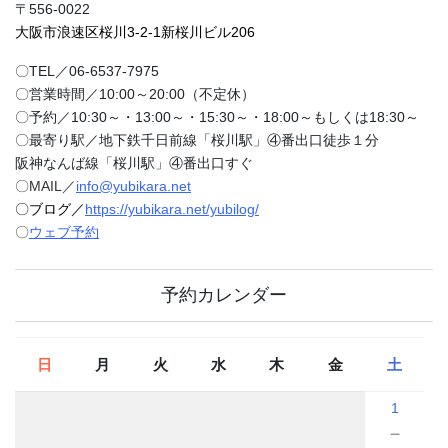
〒556-0022
大阪市浪速区桜川3-2-1新桜川ビル206
〇TEL／06-6537-7975
〇営業時間／10:00～20:00（不定休）
〇予約／10:30～・13:00～・15:30～・18:00～もしくは18:30～
〇最寄り駅／地下鉄千日前線「桜川駅」④番出口徒歩１分
阪神なんば線「桜川駅」④番出口すぐ
〇MAIL／
info@yubikara.net
〇ブログ／
https://yubikara.net/yubilog/
〇
ウェブ予約
予約カレンダー
日
月
火
水
木
金
土
1
－