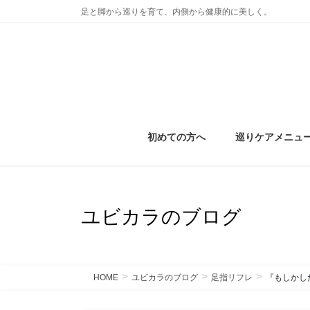
コ
ナ
足と脚から巡りを育て、内側から健康的に美しく。
ン
ビ
テ
ゲ
ン
ー
ツ
シ
に
ョ
移
ン
動
に
初めての方へ
巡りケアメニュ
移
動
ユビカラのブログ
HOME
ユビカラのブログ
足指リフレ
『もしかし