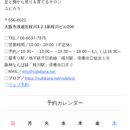
足と脚から巡りを育てるサロン
ユビカラ
〒556-0022
大阪市浪速区桜川3-2-1新桜川ビル206
〇TEL／06-6537-7975
〇営業時間／10:00～20:00（不定休）
〇予約／10:30～・13:00～・15:30～・18:00～もしくは18:30～
〇最寄り駅／地下鉄千日前線「桜川駅」④番出口徒歩１分
阪神なんば線「桜川駅」④番出口すぐ
〇MAIL／
info@yubikara.net
〇ブログ／
https://yubikara.net/yubilog/
〇
ウェブ予約
予約カレンダー
日
月
火
水
木
金
土