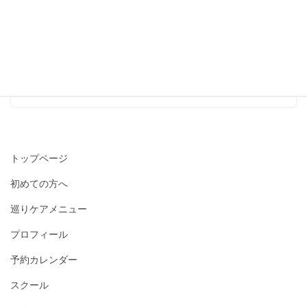
冷え性
次の記事
『足先が冷える人は、足首を
温めてみてください！』
2015-08-13
トップページ
初めての方へ
巡りケアメニュー
プロフィール
予約カレンダー
スクール