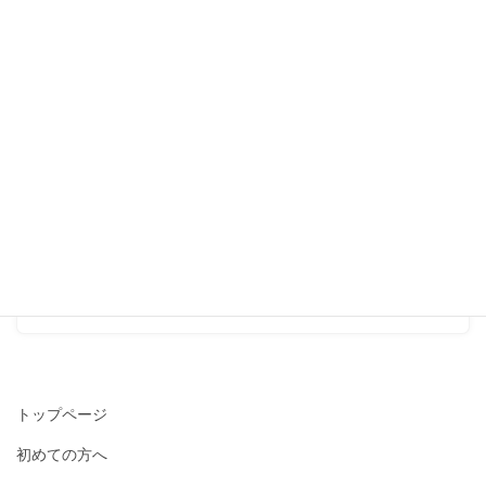
妊活のコツは「体が喜ぶこ
と」をするコトです。
2020-03-19
ゆびのばソックス
次の記事
今の時期の散歩のお供に［ゆ
びのばソックス］は配送も
可。
2020-04-24
トップページ
初めての方へ