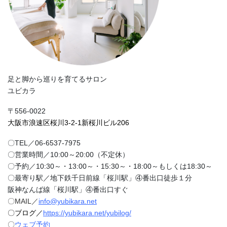
足と脚から巡りを育てるサロン
ユビカラ
〒556-0022
大阪市浪速区桜川3-2-1新桜川ビル206
〇TEL／06-6537-7975
〇営業時間／10:00～20:00（不定休）
〇予約／10:30～・13:00～・15:30～・18:00～もしくは18:30～
〇最寄り駅／地下鉄千日前線「桜川駅」④番出口徒歩１分
阪神なんば線「桜川駅」④番出口すぐ
〇MAIL／
info@yubikara.net
〇ブログ／
https://yubikara.net/yubilog/
〇
ウェブ予約