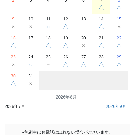
2
3
4
5
6
7
8
－
－
－
－
－
△
△
9
10
11
12
13
14
15
×
×
○
△
－
△
×
16
17
18
19
20
21
22
△
－
△
△
×
△
△
23
24
25
26
27
28
29
×
○
－
△
△
△
△
30
31
△
×
2026年8月
2026年7月
2026年9月
●施術中はお電話に出れない場合がございます。